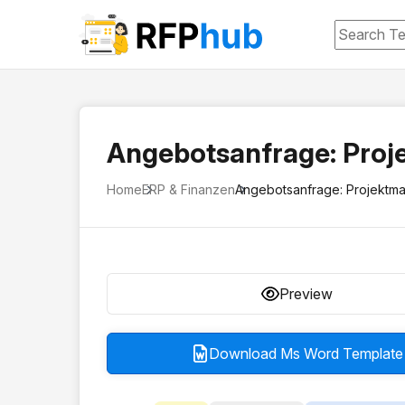
Angebotsanfrage: Pro
Home
ERP & Finanzen
Angebotsanfrage: Projektm
Preview
Download Ms Word Template