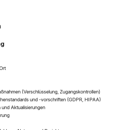
n
ng
Ort
aßnahmen (Verschlüsselung, Zugangskontrollen)
nchenstandards und -vorschriften (GDPR, HIPAA)
 und Aktualisierungen
erung