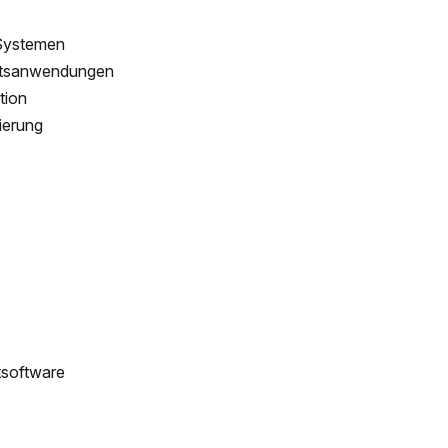
 Systemen
äftsanwendungen
tion
ierung
tsoftware