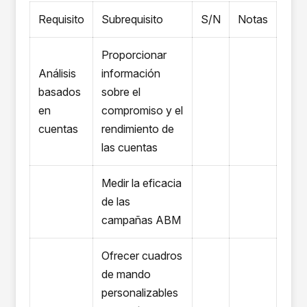
Requisito
Subrequisito
S/N
Notas
Proporcionar
Análisis
información
basados
sobre el
en
compromiso y el
cuentas
rendimiento de
las cuentas
Medir la eficacia
de las
campañas ABM
Ofrecer cuadros
de mando
personalizables