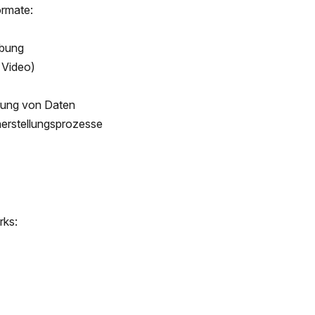
ormate:
ebung
 Video)
erung von Daten
herstellungsprozesse
rks: